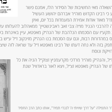
שאלה מאי החשיבות של הסידור הלז, אמנם פשר
ע כי רבינו הקדוש מוה״ר אברהם יהושע העשיל
 מאוד אודות אמירת המעמדות בכל יום, ואיזן
וה להרבני הנגיד מו״ה צבי זאב ראבינשטיין־ ממאהלוב להעלותו ע
ת תקע״ו עם הסכמתו הנלהבת של הגה״ק מאפטא, עיין באיגרות ב
ס במהדורות רבות, וגם עם הסכמת בנו הגה״ק מזינקוב ז״ל ע״ש 
פק בזה ולא נחה דעתו של רבינו מאפטא ז״ל עד שראה לזה שיצא 
ייקת ונוסח
ז״ל, והגה״ק מוה״ר מרדכי מקרעמניץ זצוק״ל הגיה את כל
 של הגה״ק מאפטא זצ״ל, ויצא לאור בראדוויל שנת
ר התפילה "על דרך שיויתי ה' לנגדי תמיד", אותו כתב הרב החסיד