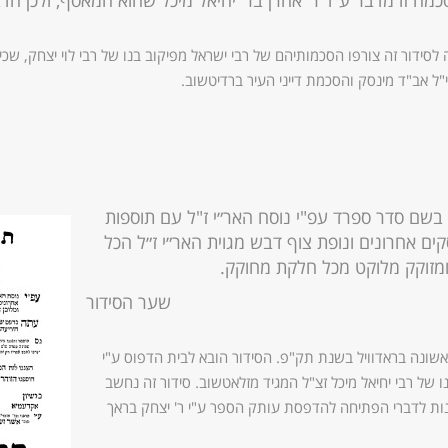
ה זו מדבר ע״ד ר׳ אהרן בר׳ יחיאל מיכל שהוא המאסף, ולכן הדבר 
לסידור זה צורפו הסכמותיהם של רבי ישראל מפיקוב בנו של רבי לוי יצחק, שכ
"ל אב"ד מינסק והסכמת דייני העיר ברדיטשוב.
שם סדר ספרד עפ"י נוסח האר״י ז"ל עם תוספות
קים אחרונים ונופת צוף דבש מגוית האר״י ז״ל הכל
ומזוקק מלוקט מכל חלקת מחוקק.
שער הסידור
שונה בראדוויל בשנת תק"פ. הסידור הובא לבית הדפוס ע"י
ו של רבי יחיאל מיכל זצ"ל המגיד מזלאטשוב. סידור זה נחשב
פנות לדברי הפתיחה להדפסת עותק הספר ע"י ר' יצחק בראך