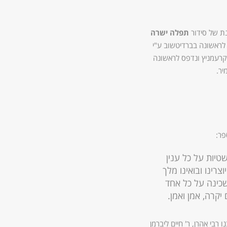
נת של סידור
תפלה ישרה
לראשונה בברדיטשוב ע"י
מקרעמניץ ונדפס לראשונה
יר.
פר:
טיות על כל ענין
רינו ובואינו מלך
שכינה על כל אחד
יקרה, אמן ואמן.
רבי אהרן, ר' חיים ליברמן