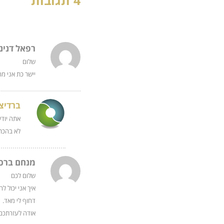
4 תגובות
רפאל דנינו
שלום
יישר כת אני מ
ברדיצ
אתה יוד
לא בהכר
מנחם ברכ
שלום לכם
איך אני יכול 
דחוף לי מאד.
אודה לעזרתכם