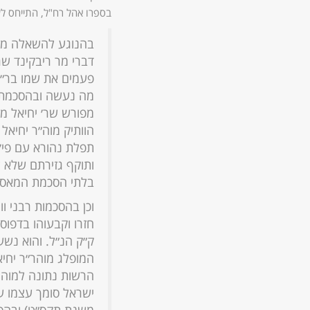
בספרו אהל רח"ל, התייחס לענ
בהנוגע להשאלה מי ה
דברי מר ריבקינד שר
פעמים את שמו בר״ת,
מה נעשה ובהסכמתו 
מפורש שר׳ יחיאל מי
הוותיק מוה״ר יחיאל
תפלת נהורא עם פי׳ 
ותוקף גזירתם שלא 
בלתי הסכמת המאסף ה
וכן בהסכמות רבני ו
חזרו וקבעוהו בדפו
ק״ק הנ״ל. והוא נש
המופלג מוהר״ר יחי
הרשות נתונה למוהר״
ישראל סומך עצמו ע