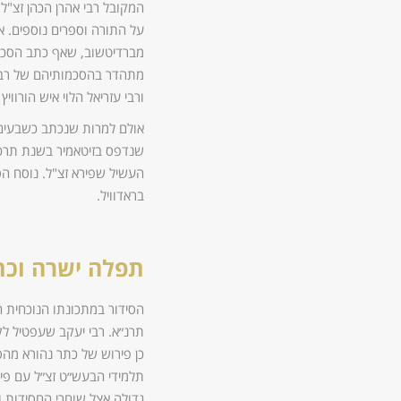
המקובל רבי אהרן הכהן זצ"ל,
על התורה וספרים נוספים. את
מברדיטשוב, שאף כתב הסכמת
מתהדר בהסכמותיהם של רבי יש
ורבי עזריאל הלוי איש הורוויץ
אולם למרות שנכתב כשבעים 
שנדפס בזיטאמיר בשנת תרכ"ה
העשיל שפירא זצ"ל. נוסח הס
בראדוויל.
תפלה ישרה וכת
הסידור במתכונתו הנוכחית 
תרנ״א. רבי יעקב שעפטיל לק
כן פירוש של כתר נהורא מהס
תלמידי הבעש״ט זצ״ל עם פי
גדולה אצל שוחרי החסידות ו