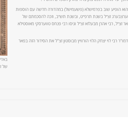
, הוא הופיע שוב בפרמישלא (פשעמישל) במהדורה חדשה עם הוספות
 הערצבערג זצ״ל בשנת תרפ״ט, ובשנת תש״ב, וזכה להסכמתם של
ר זצ״ל, רבי אהרן מבעלזא זצ״ל וגיסו רבי פנחס טווערסקי מאוסטילא
"ר רבי לוי יצחק הלוי הורוויץ מבוסטון זצ"ל את הסידור הזה בפאר
באדיב
של ז