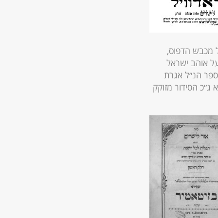
ל מכבש הדפוס,
על אוהב ישראל
בספר הנ״ל אגרת
ג״כ הסידור מזוקק