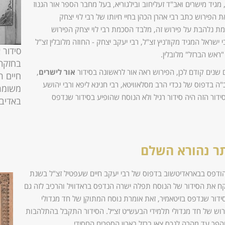
 מגיד מישרים ואב"ד זעליחוב ובילגוריא, בעל מחבר הספר אור הגנוז
 הפירוש כתב רבי אהרן הכהן בחיי חיותו של רבי לוי יצחק
 נלהבת על פירוש זה, מלבד הסכמת רבי לוי יצחק הפירוש
ראל המגיד מקוז'ניץ זצ"ל, רבי יעקב יצחק - החוזה מלובלין זצ"ל
סידור 
 "ראש הברזל" מלובלין.
בחזקת
שנים קודם לכן, הפירוש ראה אור לראשונה בסידור
אור לישרים
,
חיים ר
 בדפוס של נכדי הרב מסלאוויטא, רבי חנינא ליפא ורבי יהושע
משומרי
ידור הזה היה סידור רגיל ולא הנוסח שהופיע בסידור שנדפס
באדיבו
ר נהורא השלם
הודפס בבאראדיטשוב בדפוס של רבי יעקב חיים שעפטיל זצ"ל בשנת
ח את הסידור של הנוסח תפלה ישרה הנדפס בראדוויל והרכיב לזה גם
ידור שנדפס בזיטאמיר, זאת אומרת נוסח המתוקן של חד מגדולי
רוש של חד מגדולי תלמידי הבעש״ט זצ״ל. הסידור התקבל בהתלהבות
הפך עד מהרה לנכס צאן ברזל בארון הספרים החסידי.