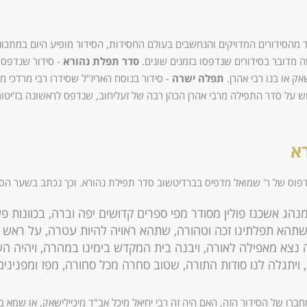
מהסידורים המדויקים והנחשבים בעולם החסידות, הסידור מופיע היום במתכו
 מדובר בסידורים שנדפסו בזמנים שונים.
סדר תפלת נהורא
- סידור שנדפס 
שאק או בנו רבי אהרן.
תפלה ישרה
- סידור בנוסח האריז"ל שסידרו רבי מרדכי 
ש על סדר התפילה מרבי אהרן הכהן רבה של זעליחוב, שנדפס לראשונה בז'יטומ
א
וס של ר' שמואל מדפיס בברדיטשוב סדר תפילת נהורא. וכך נכתב בשער הס
הג אשכנז פולין מסודר מפי ספרים קדושים יפה וברה, בכוונות פש
 שתהא תפלתינו זכה וטהורה, שתהא ראויה להיות עטרה, על ראש יוצ
 זה נצא מאפילה לאורה, ויבנה בית המקדש בימינו במהרה, ויהיה ה
ויתגלה לנו סודות התורה, שטוב סחרה מכל סחורה, מפז ומפנינים 
רו של הסידור הזה, האם היה זה רבי יחיאל מיכל אב"ד מיכיילישאק, או שמא בנו 