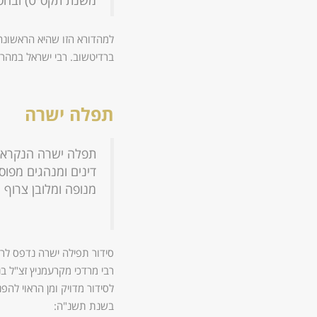
משנת תקס״ט) ובהסכמ
למהדורא הזו שהיא הראשונה 
ברדיטשוב. רבי ישראל במהרי
תפלה ישרה
תפלה ישרה הנקרא ב
דינים ומנהגים מפוס
מנופה ומלובן צרוף 
סידור תפילה ישרה נדפס לרא
רבי מרדכי מקרעמניץ זצ"ל בנ
לסידור מדויק ומן הראוי לה
בשנת תשנ"ה: