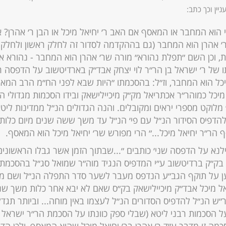
יין וכך כתב:
וא המחבר או המאסף אם האב ר׳ יחיאל מיכל או הבן ר׳ אהרן? א
׳ אהרן הוא המחבר (גם בההקדמה לסדור זה לחלק ראשון ולחלק ש
 וכן השם ״תפלת נהורא״ מורה שר׳ אהרן הוא המחבר - נהורא אות
של ר׳ ישראל בן הר״ר לוי יצחק אבד״ק בארדיטשוב על הדפסה 
כל הוא המחבר, וז״ל: בהסכמתו ״היות שבא לפני הח״מ הרב המאו
 מיכל כמוהר״ר אכתריאל מק״ק מיכיילישאק ובידו הסכמות מגדולי 
מלוקט מספרי יראים ומקובלים. והנה הגדולים הנ״ל ממדינות לי
להדפיס הסידור הנ״ל עם פי׳ הנ״ל עד משך ששה שנים מיום כלות
ר״ר יחיאל מיכל...״ הרי מפורש שר׳ יחיאל מיכל הוא המאסף.
וילנא על הדפסה שני׳ כותבים ״...שבתוך הזמן אשר גבלו הראשונים
ס בק״ק ברדיטשוב ע״י המדפיס הנגיד מוה״ר שמואל סג״ל בהסכמת
ען על תוקף הגב״ע הנדפס מעבר לשער סדר התפלה הנ״ל ושם 
אל מיכל אבד״ק מיכיילישאק בק״ס שאם לא יבא אחר כלות משך שנ
ש הנ״ל להדפיס הסדורים הנ״ל לעצמו באין מוחה... וביותר תגד
ל הסכמות רבני ליטא (שבלי ספק כוונתו על הסכמת הר״ר ישראל 