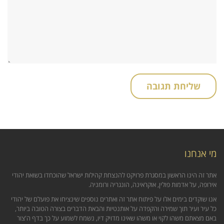
מי אנחנו
אתר זה הינו הראשון במסגרת פרויקט להנצחת קהילות ישראל שהוכחדו בשואת יהודי
אירופה, על אדמות פולין, אוקראינה, הונגריה ורומניה.
אנו שוקדים בימים אלו על פיתוח אתר זה ואתרים נוספים שינציחו את פועלם של יהודי
כל עיר ועיר תוך שמירה והקפדה על אותנטיות והבאת הדברים בצורה הטובה ביותר,
באם מצאתם משהו לקוי או משהו שאינו מדויק דיו, נשמח לשמוע על כך בדף ה'צור