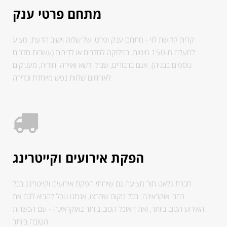
מתחם פרטי ענק
קרית קדושת לוי - מתחם ענק ופרטי של שלוה וישוב הדעת. מציע
למעלה מ-150 מיטות, בחלוקה לחדרים או לדירות (עשרות חדרים
נוספים בבניה). אגם ברבורים, שבילי דשא ואוירה יחודית, מעניקים
לאורחים שלוות נפש מיוחדת ונדירה
הפקת אירועים וקייטרינג
חברת גלאט תור מציעה גם שירותי הפקת אירועים וקייטרינג בכל
רחבי אוקראינה. בכל מקום שתרצו, אנחנו נוכל להביא לכם את
האירוע הטוב ביותר, ואת האוכל הטוב ביותר באוקראינה - עם הכשרות
הטובה ביותר