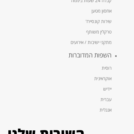
קבלה 24 שעות ביממה
אחסון מטען
שירות קונסיירז'
טרקלין משותף
מתקני ישיבות / אירועים
השפות המדוברות
רוסית
אוקראינית
יידיש
עברית
אנגלית
השירות שלנו