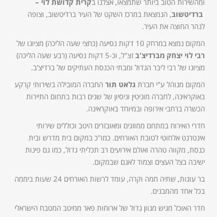
ומהשירות הטוב ביותר שתמצאו, אצלנו ב
קרית קדושת לוי –
ברדיטשוב
, הנמצאת במרכז השקט של העיר ברדיטשוב, וצופה
לנהר החוצה את העיר.
המקום נמצא במרחק 10 דקות נסיעה (כחצי שעה הליכה) מציונו של
רבי לוי יצחק מברדיצ'ב
זצ"ל, וכ-5 דקות נסיעה (רבע שעה הליכה)
מציונו של רבי ליבר הגדול ומבתי הכנסת העתיקים של ברדיצ'ב.
המקום מנוהל ע"י חברת
גלאט תור
החברה המובילה בשירותי קרקע
באוקראינה, לחברה מוניטין וניסיון של שנים רבות בתחום התיירות
הכשרה ברחבי אירופה ובמיוחד באוקראינה.
חדרי האירוח במתחם ממוזגים ומאובזרים היטב וכוללים שירותי
אינטרנט אלחוטי לטובת האורחים. כמו"כ במקום בית מדרש ובית
כנסת, מקווה טהרה ואולם אירועים רב תכליתי גדול, כמו גם פינות
ישיבה בצל העצים וצמוד לאגם שבמקום.
בר עוגות, שתיה חמה וקרה, עומד לרשות האורחים 24 שעות ביממה
בכל אחד מהמבנים.
חדר האוכל מגיש מגוון גדול של ארוחות פאר ממיטב המטבח הישראלי