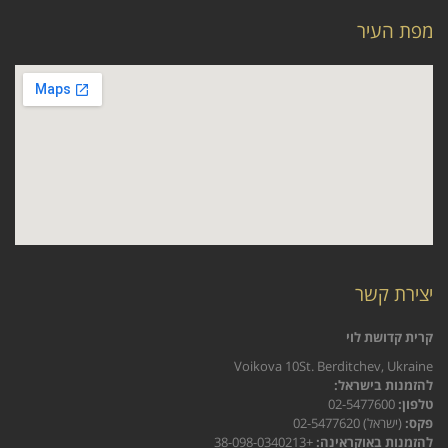
מפת העיר
יצירת קשר
קרית קדושת לוי
Voikova 10St. Berditchev, Ukraine
להזמנות בישראל:
טלפון:
02-5477600
פקס:
(ישראל) 02-5477620
להזמנות באוקראינה:
+38-098-0340213