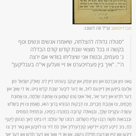
מברדיטשוב
זצ"ל וזה לשונו:
"סגולה גדולה להצלחה, שיאמרו אנשים ונשים וטף
בקשה זו בכל מוצאי שבת קודש קודם הבדלה
ג' פעמים, ובטוח אני שיצליחו בוודאי אם ירצה
ה'". "איך בין פערזיכערט אז זיי וועלען אי"ה בעגליקען"
גָאט פוּן אַבְרָהָם אוּן פוּן יִצְחָק אוּן יַעֲקֹב בֶּעהִיט דַיין לֵיבּ פָאלְק יִשְׂרָאֵל פוּן
אַלֶעם בֵּייזֶען אִין דַיינֶעם לוֹיבּ, אַז דֶער לִיבֶּער שַׁבָּת קֹדֶשׁ גֵייט, אַז דִי װָאךְ אוּן
דֶער חֹדֶשׁ אוּן דֶער יָאר, זָאל אוּנְז (צוּ) קוּמֶען צוּ אֱמוּנָה שְׁלֵמָה, צוּ אֱמוּנַת
חֲכָמִים, צוּ אַהֲבַת חֲבֵרִים, צוּ דְּבֵקוּת הַבּוֹרֵא בָּרוּךְ הוּא, מַאֲמִין צוּ זַיין בִּשְׁלֹשׁ
עֶשְׂרֵה עִקָּרִים שֶׁלָּךְ, ובִּגְאוּלָה קְרוֹבָה בִּמְהֵרָה בְיָמֵינוּ, וּבִתְחִיַּת הַמֵּתִים
וּבִנְבוּאַת מֹשֶׁה רַבֵּנוּ עָלָיו הַשָּׁלוֹם. רִבּוֹנוֹ שֶׁל עוֹלָם: דּוּ בִּיזְט דָאךְ הַנּוֹתֵן לַיָּעֵף
כֹּחַ, גִיבּ דַיינֶע לִיבֶּע יִידִישֶׁע קִינְדֶערְלִיךְ אוֹיךְ כֹּחַ דִּיר צוּ לוֹיבֶּען אוּן נָאר דִיךְ צוּ
דִינֶען אוּן קֵיין אַנְדֶערְן חָלִילָה נִישְׁט, אוּן אַז דִי װָאךְ אוּן דֶער חֹדֶשׁ אוּן דֶער יָאר