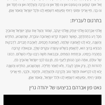
זָאל אוּנְז קוּמֶען צוּ גֶעזוּנְט אוּן צוּ מַזָּל אוּן צוּ בְּרָכָה וְהַצְלָחָה אוּן צוּ חֶסֶד אוּן
צוּ בָּנֵי, חַיֵּי אֲרִיכֵי וּמְזוֹנֵי רְוִיחֵי וְסִיַּעְתָּא דִּשְׁמַיָּא לָנוּ וּלְכָל יִשְׂרָאֵל וְנֹאמַר אָמֵן.
בתרגום לעברית:
אֱלֹהֵי אַבְרָהָם אֱלֹהֵי יִצְחָק וְאֱלֹהֵי יַעֲקֹב, שְׁמוֹר וְהַצֵּל אֶת עַמְּךָ יִשְׂרָאֵל אֲהוּבֶיךָ
מִכָּל רָע בִּתְהִלָּתֶךָ, כַּאֲשֶׁר הַשַּׁבָּת קֹדֶשׁ הָאֲהוּבָה עוֹבֶרֶת, שֶׁהַשָּׁבוּעַ, הַחֹדֶשׁ
וְהַשָּׁנָה, יָבֹא לָנוּ לֶאֱמוּנָה שְׁלֵמָה, לֶאֱמוּנַת חֲכָמִים, לְאַהֲבַת חֲבֵרִים, לִדְבֵקוּת
הַבּוֹרֵא בָּרוּךְ הוּא, לְהַאֲמִין בִּשְׁלֹשׁ עֶשְׂרֵה עִקָּרִים שֶׁלְּךָ, וּבִגְאוּלָה קְרוֹבָה
בִּמְהֵרָה בְיָמֵינוּ, וּבִתְחִיַּת הַמֵּתִים, וּבִנְבוּאַת מֹשֶׁה רַבֵּנוּ עָלָיו הַשָּׁלוֹם. רִבּוֹנוֹ
שֶׁל עוֹלָם, אַתָּה הִנְּךָ הַנּוֹתֵן לַיָּעֵף כֹּחַ, תֵּן גַּם לִבְנֵי יִשְׂרָאֵל אֲהוּבֶיךָ כֹּחַ,
לְהוֹדוֹת לְךָ, וְרַק אֹתְךָ לַעֲבֹד, וְלֹא לְאַחֵר חָלִילָה. וְשֶׁהַשָּׁבוּעַ, הַחֹדֶשׁ וְהַשָּׁנָה
יָבֹא לָנוּ לִבְרִיאוּת וּלְמַזָּל טוֹב וְלִבְרָכָה וּלְהַצְלָחָה, וּלְחֶסֶד, וּלְבָנֵי, חַיֵי אֲרִיכֵי
וּמְזוֹנֵי רְוִיחֵי, וְסִיַעְתָּא דִשְמַיָּא לָנוּ וּלְכֹל יִשְׂרָאֵל, וְנֹאמַר אָמֵן.
גאט פון אברהם בביצועו של יהודה גרין