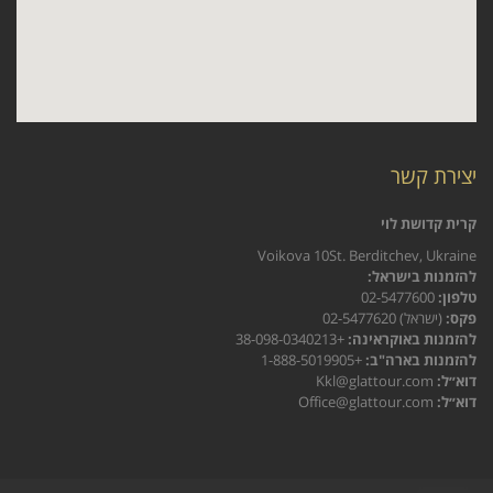
יצירת קשר
קרית קדושת לוי
Voikova 10St. Berditchev, Ukraine
להזמנות בישראל:
טלפון:
02-5477600
פקס:
(ישראל) 02-5477620
להזמנות באוקראינה:
+38-098-0340213
להזמנות בארה"ב:
+1-888-5019905
דוא״ל:
Kkl@glattour.com
דוא״ל:
Office@glattour.com